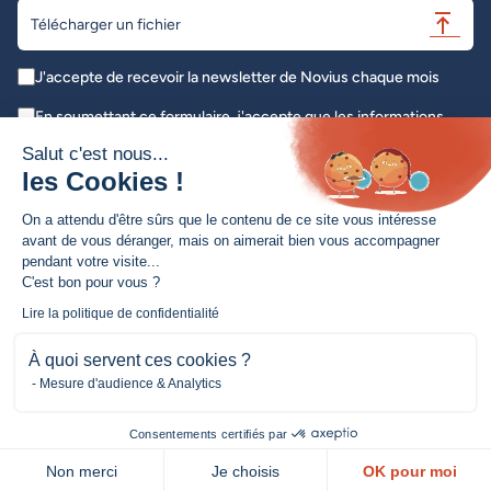
Télécharger un fichier
J'accepte de recevoir la newsletter de Novius chaque mois
En soumettant ce formulaire, j'accepte que les informations
saisies soient exploitées dans le cadre de ma demande initiale *
Salut c'est nous...
les Cookies !
Envoyer
On a attendu d'être sûrs que le contenu de ce site vous intéresse
avant de vous déranger, mais on aimerait bien vous accompagner
pendant votre visite...
C'est bon pour vous ?
Création de site web / Refonte de site
Lire la politique de confidentialité
Conseil & Accompagnement
À quoi servent ces cookies ?
Amélioration continue
Mesure d'audience & Analytics
Novius
Nos métiers
Consentements certifiés par
Nos technologies
Non merci
Je choisis
OK pour moi