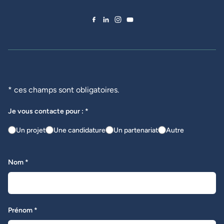
Facebook de Novius
LinkedIn de Novius
Instagram de Novius
YouTube de Novius
* ces champs sont obligatoires.
Je vous contacte pour : *
Un projet
Une candidature
Un partenariat
Autre
Nom *
Prénom *