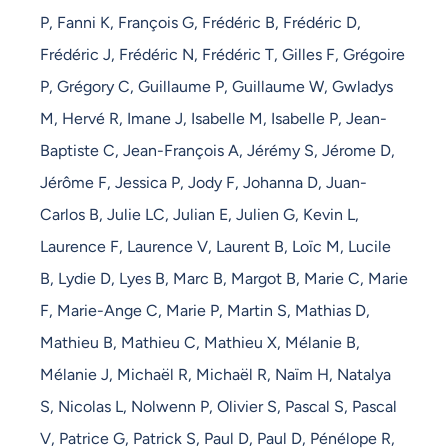
P, Fanni K, François G, Frédéric B, Frédéric D,
Frédéric J, Frédéric N, Frédéric T, Gilles F, Grégoire
P, Grégory C, Guillaume P, Guillaume W, Gwladys
M, Hervé R, Imane J, Isabelle M, Isabelle P, Jean-
Baptiste C, Jean-François A, Jérémy S, Jérome D,
Jérôme F, Jessica P, Jody F, Johanna D, Juan-
Carlos B, Julie LC, Julian E, Julien G, Kevin L,
Laurence F, Laurence V, Laurent B, Loïc M, Lucile
B, Lydie D, Lyes B, Marc B, Margot B, Marie C, Marie
F, Marie-Ange C, Marie P, Martin S, Mathias D,
Mathieu B, Mathieu C, Mathieu X, Mélanie B,
Mélanie J, Michaël R, Michaël R, Naïm H, Natalya
S, Nicolas L, Nolwenn P, Olivier S, Pascal S, Pascal
V, Patrice G, Patrick S, Paul D, Paul D, Pénélope R,