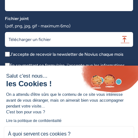
Fichier joint
(pdf, png, jpg, gif - maximum 6mo)
Télécharger un fichier
J'accepte de recevoir la newsletter de Novius chaque mois
En soumettant ce formulaire, j'accepte que les informations
saisies soient exploitées dans le cadre de ma demande initiale *
Salut c'est nous...
les Cookies !
Envoyer
On a attendu d'être sûrs que le contenu de ce site vous intéresse
avant de vous déranger, mais on aimerait bien vous accompagner
pendant votre visite...
C'est bon pour vous ?
Création de site web / Refonte de site
Lire la politique de confidentialité
Conseil & Accompagnement
À quoi servent ces cookies ?
Amélioration continue