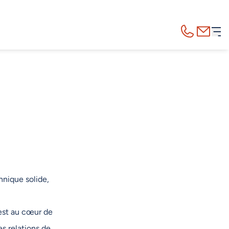
Appelez-nous
Contact
hnique solide,
est au cœur de
s relations de