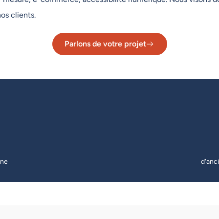
os clients.
Parlons de votre projet
nne
d'anc