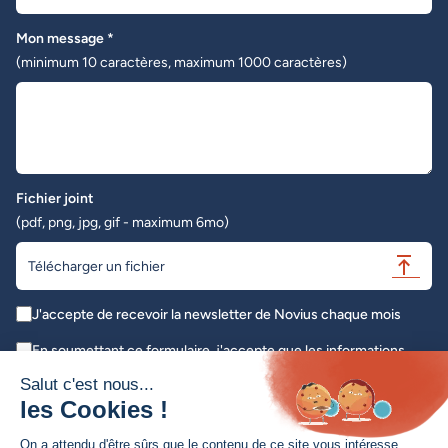
Mon message *
(minimum 10 caractères, maximum 1000 caractères)
Fichier joint
(pdf, png, jpg, gif - maximum 6mo)
Télécharger un fichier
J'accepte de recevoir la newsletter de Novius chaque mois
En soumettant ce formulaire, j'accepte que les informations
saisies soient exploitées dans le cadre de ma demande initiale *
Salut c'est nous...
les Cookies !
Envoyer
On a attendu d'être sûrs que le contenu de ce site vous intéresse