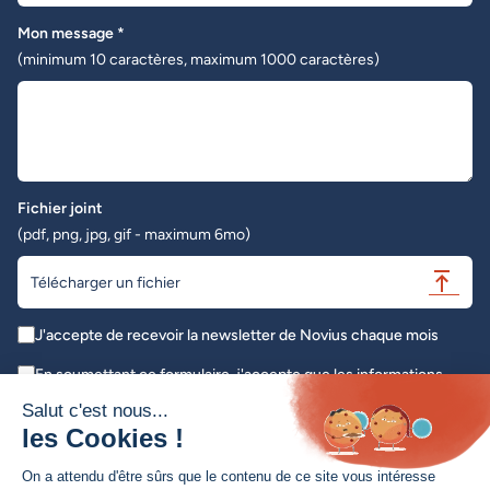
Mon message *
(minimum 10 caractères, maximum 1000 caractères)
Fichier joint
(pdf, png, jpg, gif - maximum 6mo)
Télécharger un fichier
J'accepte de recevoir la newsletter de Novius chaque mois
En soumettant ce formulaire, j'accepte que les informations
saisies soient exploitées dans le cadre de ma demande initiale *
Salut c'est nous...
les Cookies !
Envoyer
On a attendu d'être sûrs que le contenu de ce site vous intéresse