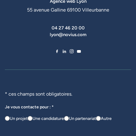
Agence web Lyon
55 avenue Galline 69100 Villeurbanne
04 27 46 20 00
lyon@novius.com
Facebook de Novius
LinkedIn de Novius
Instagram de Novius
YouTube de Novius
* ces champs sont obligatoires.
Je vous contacte pour : *
Un projet
Une candidature
Un partenariat
Autre