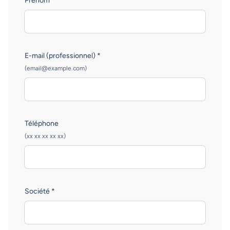
Prénom
E-mail (professionnel) *
(email@example.com)
Téléphone
(xx xx xx xx xx)
Société *