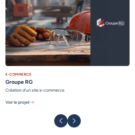
E-COMMERCE
SI
Groupe RG
T
Création d'un site e-commerce
Re
Voir le projet
Vo