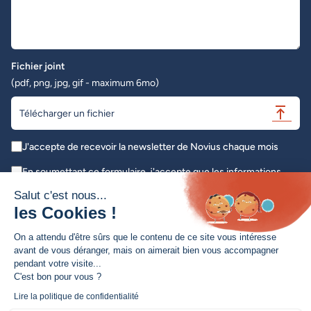
Fichier joint
(pdf, png, jpg, gif - maximum 6mo)
Télécharger un fichier
J'accepte de recevoir la newsletter de Novius chaque mois
En soumettant ce formulaire, j'accepte que les informations
saisies soient exploitées dans le cadre de ma demande initiale *
Salut c'est nous...
les Cookies !
Envoyer
On a attendu d'être sûrs que le contenu de ce site vous intéresse
avant de vous déranger, mais on aimerait bien vous accompagner
pendant votre visite...
C'est bon pour vous ?
Création de site web / Refonte de site
Lire la politique de confidentialité