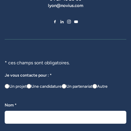
lyon@novius.com
Facebook de Novius
LinkedIn de Novius
Instagram de Novius
YouTube de Novius
* ces champs sont obligatoires.
Je vous contacte pour : *
Un projet
Une candidature
Un partenariat
Autre
Nom *