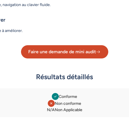
 navigation au clavier fluide.
rer
 à améliorer.
Faire une demande de mini audit
Lien vers le formulaire de dema
Résultats détaillés
Conforme
Non conforme
Légende des statuts
N/A
Non Applicable