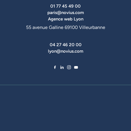
01 77 45 49 00
paris@novius.com
Agence web Lyon
55 avenue Galline 69100 Villeurbanne
04 27 46 20 00
lyon@novius.com
Facebook de Novius
LinkedIn de Novius
Instagram de Novius
YouTube de Novius