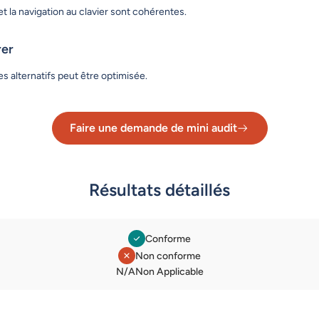
et la navigation au clavier sont cohérentes.
rer
tes alternatifs peut être optimisée.
Faire une demande de mini audit
Lien vers le formulaire de dema
Résultats détaillés
Conforme
Non conforme
Légende des statuts
N/A
Non Applicable