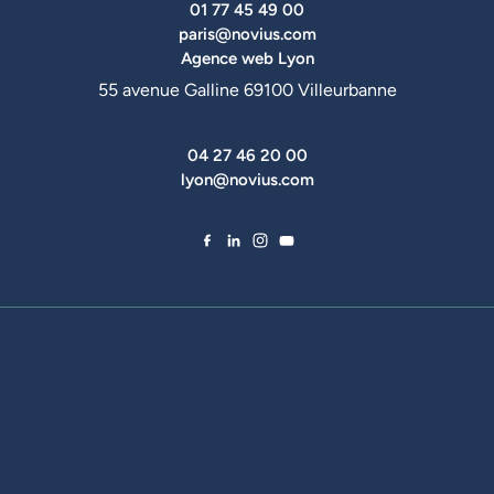
01 77 45 49 00
paris@novius.com
Agence web Lyon
55 avenue Galline 69100 Villeurbanne
04 27 46 20 00
lyon@novius.com
Facebook de Novius
LinkedIn de Novius
Instagram de Novius
YouTube de Novius