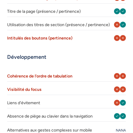
Août 202
Août 
Titre de la page (présence / pertinence)
Août 202
Août 
Utilisation des titres de section (présence / pertinence)
Août 202
Août 
Intitulés des boutons (pertinence)
Développement
Août 202
Août 
Cohérence de l'ordre de tabulation
Août 202
Août 
Visibilité du focus
Août 202
Août 
Liens d'évitement
Août 202
Août 
Absence de piège au clavier dans la navigation
Août 20
Août 
Alternatives aux gestes complexes sur mobile
NA
NA