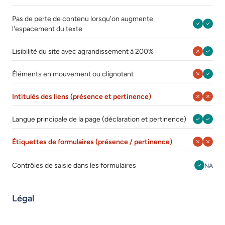
Pas de perte de contenu lorsqu'on augmente
Août 202
Août 
l'espacement du texte
Août 202
Août 
Lisibilité du site avec agrandissement à 200%
Août 202
Août 
Éléments en mouvement ou clignotant
Août 202
Août 
Intitulés des liens (présence et pertinence)
Août 202
Août 
Langue principale de la page (déclaration et pertinence)
Août 202
Août 
Étiquettes de formulaires (présence / pertinence)
Août 
Août 202
Contrôles de saisie dans les formulaires
NA
Légal