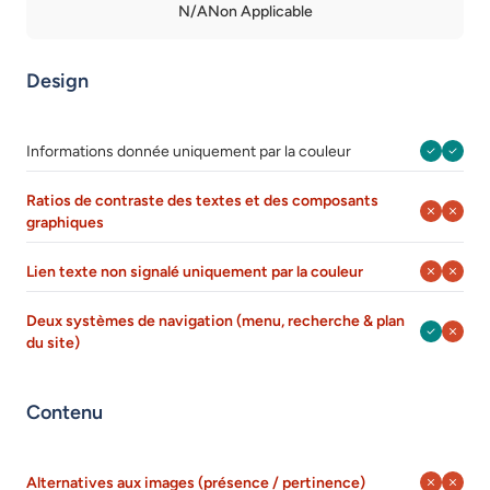
N/A
Non Applicable
Design
Août 202
Août 
Informations donnée uniquement par la couleur
Ratios de contraste des textes et des composants
Août 202
Août 
graphiques
Août 202
Août 
Lien texte non signalé uniquement par la couleur
Deux systèmes de navigation (menu, recherche & plan
Août 202
Août 
du site)
Contenu
Août 202
Août 
Alternatives aux images (présence / pertinence)