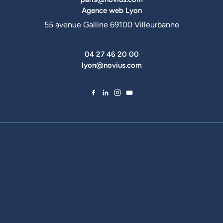
Agence web Lyon
55 avenue Galline 69100 Villeurbanne
04 27 46 20 00
lyon@novius.com
Facebook de Novius
LinkedIn de Novius
Instagram de Novius
YouTube de Novius