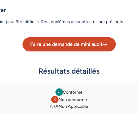
rer
vier peut être difficile. Des problèmes de contraste sont présents.
Faire une demande de mini audit
Lien vers le formulaire de dema
Résultats détaillés
Conforme
Non conforme
Légende des statuts
N/A
Non Applicable