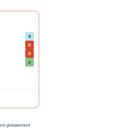
B
D
D
A
sont globalement