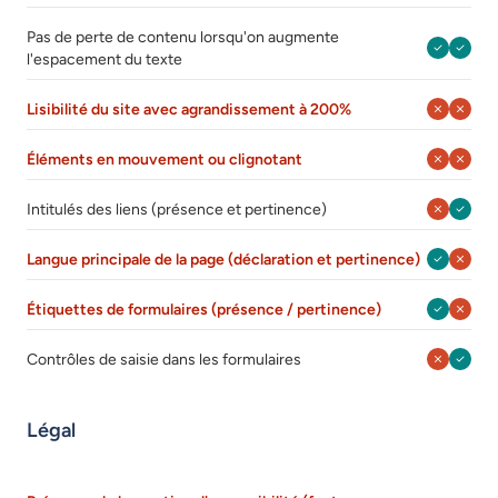
Pas de perte de contenu lorsqu'on augmente
Septembr
Août 
l'espacement du texte
Septembr
Août 
Lisibilité du site avec agrandissement à 200%
Septembr
Août 
Éléments en mouvement ou clignotant
Septembr
Août 
Intitulés des liens (présence et pertinence)
Septembr
Août 
Langue principale de la page (déclaration et pertinence)
Septembr
Août 
Étiquettes de formulaires (présence / pertinence)
Septembr
Août 
Contrôles de saisie dans les formulaires
Légal