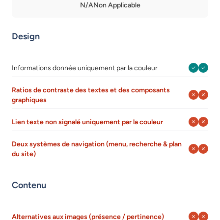
N/A
Non Applicable
Design
Septembr
Août 
Informations donnée uniquement par la couleur
Ratios de contraste des textes et des composants
Septembr
Août 
graphiques
Septembr
Août 
Lien texte non signalé uniquement par la couleur
Deux systèmes de navigation (menu, recherche & plan
Septembr
Août 
du site)
Contenu
Septembr
Août 
Alternatives aux images (présence / pertinence)