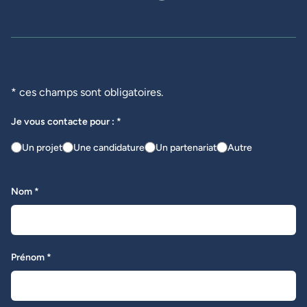
Facebook de Novius
LinkedIn de Novius
Instagram de Novius
YouTube de Novius
* ces champs sont obligatoires.
Je vous contacte pour : *
Un projet
Une candidature
Un partenariat
Autre
Nom *
Prénom *