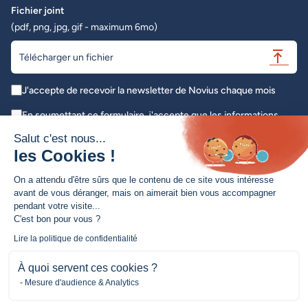
Fichier joint
(pdf, png, jpg, gif - maximum 6mo)
Télécharger un fichier
J'accepte de recevoir la newsletter de Novius chaque mois
En soumettant ce formulaire, j'accepte que les informations
saisies soient exploitées dans le cadre de ma demande initiale *
Salut c'est nous...
les Cookies !
Envoyer
On a attendu d'être sûrs que le contenu de ce site vous intéresse
avant de vous déranger, mais on aimerait bien vous accompagner
pendant votre visite...
C'est bon pour vous ?
Création de site web / Refonte de site
Lire la politique de confidentialité
Conseil & Accompagnement
À quoi servent ces cookies ?
Amélioration continue
Mesure d'audience & Analytics
Novius
Nos métiers