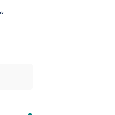
le.
nde d'audit personnalisé