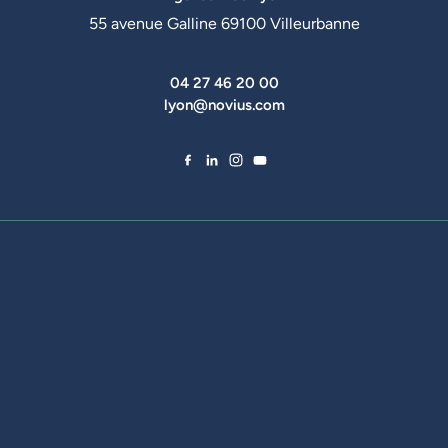
55 avenue Galline 69100 Villeurbanne
04 27 46 20 00
lyon@novius.com
Facebook de Novius
LinkedIn de Novius
Instagram de Novius
YouTube de Novius