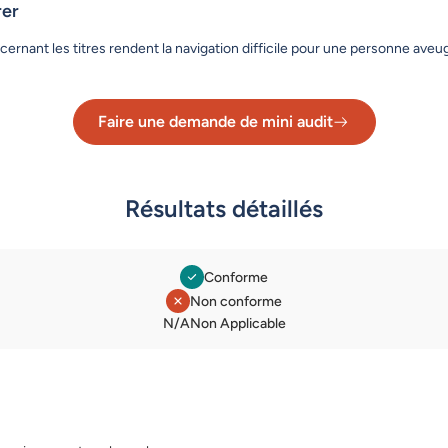
rer
cernant les titres rendent la navigation difficile pour une personne aveug
Faire une demande de mini audit
Lien vers le formulaire de dema
Résultats détaillés
Conforme
Non conforme
Légende des statuts
N/A
Non Applicable