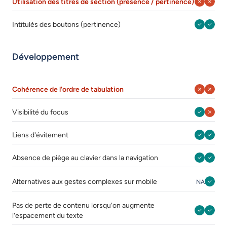
Août 202
Août 
Utilisation des titres de section (présence / pertinence)
Août 202
Août 
Intitulés des boutons (pertinence)
Développement
Août 202
Août 
Cohérence de l'ordre de tabulation
Août 202
Août 
Visibilité du focus
Août 202
Août 
Liens d'évitement
Août 202
Août 
Absence de piège au clavier dans la navigation
Août 202
Août 
Alternatives aux gestes complexes sur mobile
NA
Pas de perte de contenu lorsqu'on augmente
Août 202
Août 
l'espacement du texte