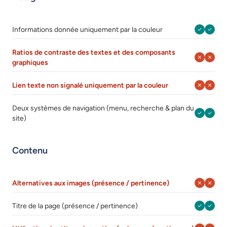
Août 202
Août 
Informations donnée uniquement par la couleur
Ratios de contraste des textes et des composants
Août 202
Août 
graphiques
Août 202
Août 
Lien texte non signalé uniquement par la couleur
Deux systèmes de navigation (menu, recherche & plan du
Août 202
Août 
site)
Contenu
Août 202
Août 
Alternatives aux images (présence / pertinence)
Août 202
Août 
Titre de la page (présence / pertinence)