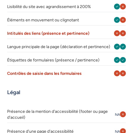
Août 202
Août 
Lisibilité du site avec agrandissement à 200%
Août 202
Août 
Éléments en mouvement ou clignotant
Août 202
Août 
Intitulés des liens (présence et pertinence)
Août 202
Août 
Langue principale de la page (déclaration et pertinence)
Août 202
Août 
Étiquettes de formulaires (présence / pertinence)
Août 202
Août 
Contrôles de saisie dans les formulaires
Légal
Présence de la mention d'accessibilité (footer ou page
Août 202
Août 
NA
d'accueil)
Août 202
Août 
Présence d'une page d'accessibilité
NA