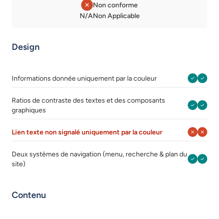
Non conforme
Légende des statuts
N/A
Non Applicable
Design
Août 202
Août 
Informations donnée uniquement par la couleur
Ratios de contraste des textes et des composants
Août 202
Août 
graphiques
Août 202
Août 
Lien texte non signalé uniquement par la couleur
Deux systèmes de navigation (menu, recherche & plan du
Août 202
Août 
site)
Contenu