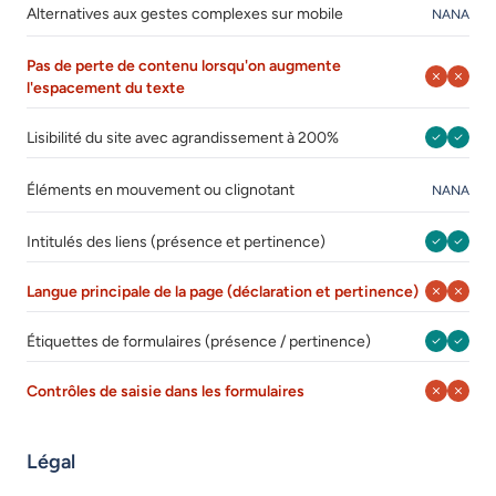
Août 20
Août 
Alternatives aux gestes complexes sur mobile
NA
NA
Pas de perte de contenu lorsqu'on augmente
Août 202
Août 
l'espacement du texte
Août 202
Août 
Lisibilité du site avec agrandissement à 200%
Août 20
Août 
Éléments en mouvement ou clignotant
NA
NA
Août 202
Août 
Intitulés des liens (présence et pertinence)
Août 202
Août 
Langue principale de la page (déclaration et pertinence)
Août 202
Août 
Étiquettes de formulaires (présence / pertinence)
Août 202
Août 
Contrôles de saisie dans les formulaires
Légal