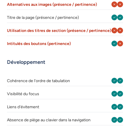
Août 202
Août 
Alternatives aux images (présence / pertinence)
Août 202
Août 
Titre de la page (présence / pertinence)
Août 202
Août 
Utilisation des titres de section (présence / pertinence)
Août 202
Août 
Intitulés des boutons (pertinence)
Développement
Août 202
Août 
Cohérence de l'ordre de tabulation
Août 202
Août 
Visibilité du focus
Août 202
Août 
Liens d'évitement
Août 202
Août 
Absence de piège au clavier dans la navigation