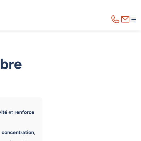
Appelez-nous
Contact
obre
vité
et
renforce
e
concentration
,