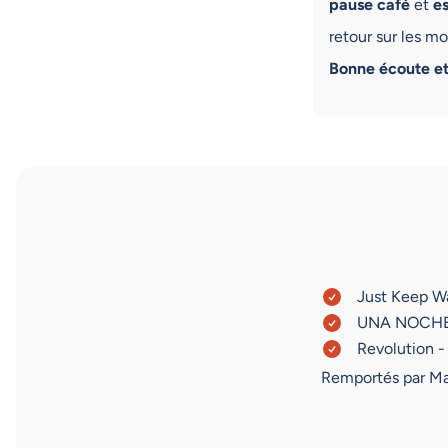
pause café
et
e
retour sur les m
Bonne écoute et
Just Keep W
UNA NOCHE
Revolution 
Remportés par Ma