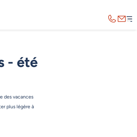
Appelez-nous
Contact
 - été
ire des vacances
er plus légère à