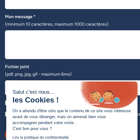
Mon message *
(minimum 10 caractères, maximum 1000 caractères)
Fichier joint
(pdf, png, jpg, gif - maximum 6mo)
Télécharger un fichier
Salut c'est nous...
les Cookies !
J'accepte de recevoir la newsletter de Novius chaque mois
On a attendu d'être sûrs que le contenu de ce site vous intéresse
En soumettant ce formulaire, j'accepte que les informations saisie
avant de vous déranger, mais on aimerait bien vous
accompagner pendant votre visite...
C'est bon pour vous ?
Envoyer
Lire la politique de confidentialité