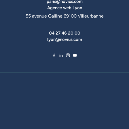
paris@novius.com
Agence web Lyon
55 avenue Galline 69100 Villeurbanne
04 27 46 20 00
lyon@novius.com
Facebook de Novius
LinkedIn de Novius
Instagram de Novius
YouTube de Novius