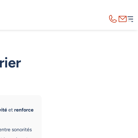
Appelez-nous
Contact
rier
vité
et
renforce
entre sonorités