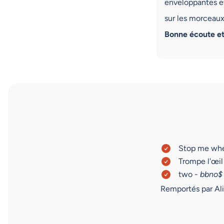
enveloppantes et
sur les morceaux
Bonne écoute et
Stop me whe
Trompe l'œil
two -
bbno$
Remportés par Ali