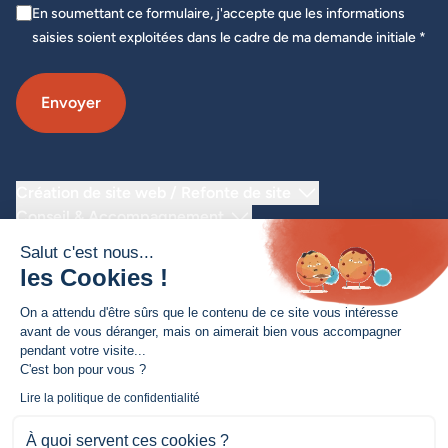
En soumettant ce formulaire, j'accepte que les informations
saisies soient exploitées dans le cadre de ma demande initiale *
Envoyer
Création de site web / Refonte de site
Conseil & Accompagnement
Amélioration continue
Salut c'est nous...
Novius
les Cookies !
Nos métiers
Nos technologies
On a attendu d'être sûrs que le contenu de ce site vous intéresse
avant de vous déranger, mais on aimerait bien vous accompagner
pendant votre visite...
C'est bon pour vous ?
Lire la politique de confidentialité
À quoi servent ces cookies ?